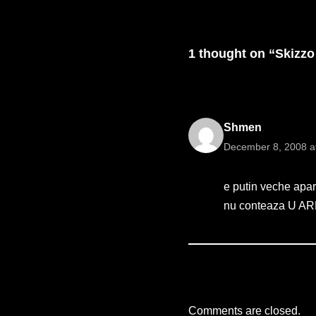
american (care evident nu s
in contextul local)…
1 thought on “Skizzo
Shmen
December 8, 2008 a
e putin veche aparu
nu conteaza U ARE
Comments are closed.