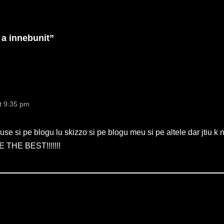
e incadrau
Cancel…
 a innebunit”
t 9:35 pm
se si pe blogu lu skizzo si pe blogu meu si pe altele dar jtiu k 
 THE BEST!!!!!!!