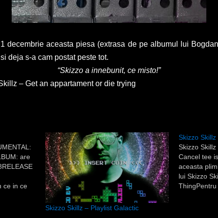
1 decembrie aceasta piesa (extrasa de pe albumul lui Bogdan 
 si deja s-a cam postat peste tot.
“Skizzo a innebunit, ce misto!”
killz – Get an appartament or die trying
Skizzo Skill
RUMENTAL:
Skizzo Skil
LBUM: are
Cancel tee is
08RELEASE
aceasta plim
lui Skizzo Sk
ce in ce
ThingPentru 
n ce mai
viitoare veri
ocateala
ocazie pot sa
Skizzo Skillz – Playlist Galactic
mele in stil
noile modele