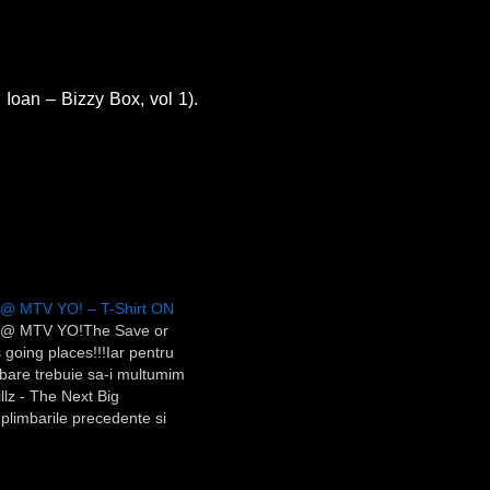
Ioan – Bizzy Box, vol 1).
z @ MTV YO! – T-Shirt ON
lz @ MTV YO!The Save or
 going places!!!Iar pentru
bare trebuie sa-i multumim
illz - The Next Big
plimbarile precedente si
ficati T-Shirt ON.Cu aceasta
 va anunt si ca am stabilit
 de tricouri Save or