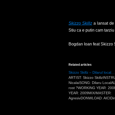
Skizzo Skillz
a lansat de 
Stiu ca e putin cam tarziu
Bogdan Ioan feat Skizzo S
Related articles
Skizzo Skillz – Dilarul local…
ARTIST: Skizzo SkillzINST
NicalaiSONG: Dilaru LocalA
rost ?WORKING YEAR: 20
YEAR: 2009MIX/MASTER:
AgresivDONWLOAD: AICIDin 
mai multa muzica si din ce i
calitativa. Daca mai pui la s
faptul ca s-au cam eliminat te