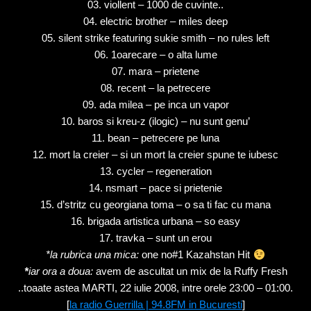
03. viollent – 1000 de cuvinte..
04. electric brother – miles deep
05. silent strike featuring sukie smith – no rules left
06. 1oarecare – o alta lume
07. mara – prietene
08. recent – la petrecere
09. ada milea – pe inca un vapor
10. baros si kreu-z (ilogic) – nu sunt genu’
11. bean – petrecere pe luna
12. mort la creier – si un mort la creier spune te iubesc
13. cycler – regeneration
14. nsmart – pace si prietenie
15. d’stritz cu georgiana toma – o sa ti fac cu mana
16. brigada artistica urbana – so easy
17. travka – sunt un erou
*la rubrica una mica:
one no#1 Kazahstan Hit
*
iar ora a
doua:
avem de ascultat un mix de la Ruffy Fresh
..toaate astea MARTI, 22 iulie 2008, intre orele 23:00 – 01:00.
[
la radio Guerrilla | 94.8FM in Bucuresti
]