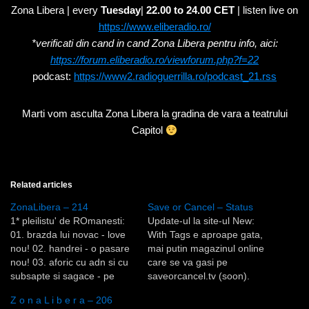
Zona Libera | every
Tuesday
|
22.00 to 24.00 CET
| listen live on
https://www.eliberadio.ro/
*verificati din cand in cand Zona Libera pentru info, aici:
https://forum.eliberadio.ro/viewforum.php?f=22
podcast:
https://www2.radioguerrilla.ro/podcast_21.rss
Marti vom asculta Zona Libera la gradina de vara a teatrului
Capitol
Related articles
ZonaLibera – 214
Save or Cancel – Status
1* pleilistu' de ROmanesti:
Update-ul la site-ul New:
01. brazda lui novac - love
With Tags e aproape gata,
nou! 02. handrei - o pasare
mai putin magazinul online
nou! 03. aforic cu adn si cu
care se va gasi pe
subsapte si sagace - pe
saveorcancel.tv (soon).
veci nou! 04. rufi featuring
Urmeaza o serie de
Z o n a L i b e r a – 206
floriana - simte 05. nsmart -
petreceri Save or Cancel.