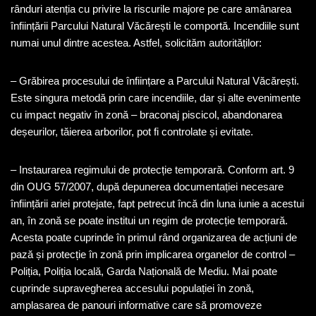
rânduri atenția cu privire la riscurile majore pe care amânarea
înființării Parcului Natural Văcărești le comportă. Incendiile sunt
numai unul dintre acestea. Astfel, solicităm autorităților:
– Grăbirea procesului de înființare a Parcului Natural Văcărești.
Este singura metodă prin care incendiile, dar și alte evenimente
cu impact negativ în zonă – braconaj piscicol, abandonarea
deșeurilor, tăierea arborilor, pot fi controlate și evitate.
– Instaurarea regimului de protecție temporară. Conform art. 9
din OUG 57/2007, după depunerea documentației necesare
înființării ariei protejate, fapt petrecut încă din luna iunie a acestui
an, în zonă se poate institui un regim de protecție temporară.
Acesta poate cuprinde în primul rând organizarea de acțiuni de
pază și protecție în zonă prin implicarea organelor de control –
Poliția, Poliția locală, Garda Națională de Mediu. Mai poate
cuprinde supravegherea accesului populației în zonă,
amplasarea de panouri informative care să promoveze