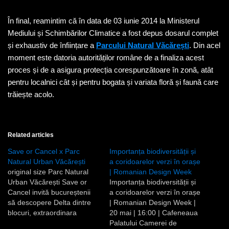
În final, reamintim că în data de 03 iunie 2014 la Ministerul
Mediului și Schimbărilor Climatice a fost depus dosarul complet
și exhaustiv de înființare a
Parcului Natural Văcărești
. Din acel
moment este datoria autorităților române de a finaliza acest
proces și de a asigura protecția corespunzătoare în zonă, atât
pentru localnici cât și pentru bogata și variata floră și faună care
trăiește acolo.
Related articles
Save or Cancel x Parc
Importanța biodiversității și
Natural Urban Văcărești
a coridoarelor verzi în orașe
original size Parc Natural
| Romanian Design Week
Urban Văcărești Save or
Importanța biodiversității și
Cancel invită bucureștenii
a coridoarelor verzi în orașe
să descopere Delta dintre
| Romanian Design Week |
blocuri, extraordinara
20 mai | 16:00 | Cafeneaua
biodiversitate și beneficiile
Palatului Camerei de