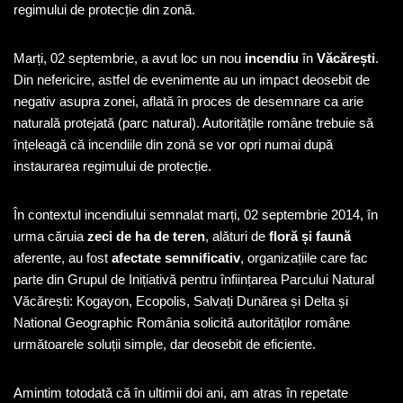
regimului de protecție din zonă.
Marți, 02 septembrie, a avut loc un nou
incendiu
în
Văcărești
.
Din nefericire, astfel de evenimente au un impact deosebit de
negativ asupra zonei, aflată în proces de desemnare ca arie
naturală protejată (parc natural). Autoritățile române trebuie să
înțeleagă că incendiile din zonă se vor opri numai după
instaurarea regimului de protecție.
În contextul incendiului semnalat marți, 02 septembrie 2014, în
urma căruia
zeci de ha de teren
, alături de
floră și faună
aferente, au fost
afectate semnificativ
, organizațiile care fac
parte din Grupul de Inițiativă pentru înființarea Parcului Natural
Văcărești: Kogayon, Ecopolis, Salvați Dunărea și Delta și
National Geographic România solicită autorităților române
următoarele soluții simple, dar deosebit de eficiente.
Amintim totodată că în ultimii doi ani, am atras în repetate