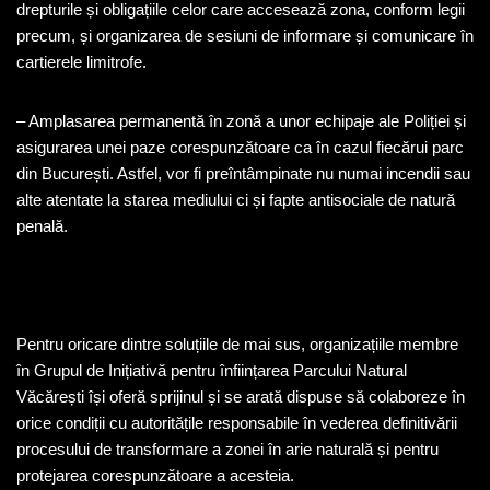
drepturile și obligațiile celor care accesează zona, conform legii
precum, și organizarea de sesiuni de informare și comunicare în
cartierele limitrofe.
– Amplasarea permanentă în zonă a unor echipaje ale Poliției și
asigurarea unei paze corespunzătoare ca în cazul fiecărui parc
din București. Astfel, vor fi preîntâmpinate nu numai incendii sau
alte atentate la starea mediului ci și fapte antisociale de natură
penală.
Pentru oricare dintre soluțiile de mai sus, organizațiile membre
în Grupul de Inițiativă pentru înființarea Parcului Natural
Văcărești își oferă sprijinul și se arată dispuse să colaboreze în
orice condiții cu autoritățile responsabile în vederea definitivării
procesului de transformare a zonei în arie naturală și pentru
protejarea corespunzătoare a acesteia.