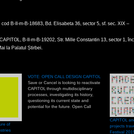
d B-II-m-B-18683, Bd. Elisabeta 36, sector 5, sf. sec. XIX –
PITOL, B-II-m-B-19202, Str. Mille Constantin 13, sector 1, în
i la Palatul Știrbei.
VOTE: OPEN CALL DESIGN CAPITOL
Save or Cancel is looking to reactivate
CAPITOL through multidisciplinary
processes, investigating its history,
questioning its current state and
potential for the future. Open Call
Design Capitol set out to find a design
system that is expressive, adaptable,
CAPITOL and
re of
and sustainable. We'd like to thank all
projects tra
stries
the participants for their refreshing…
Festival 2019