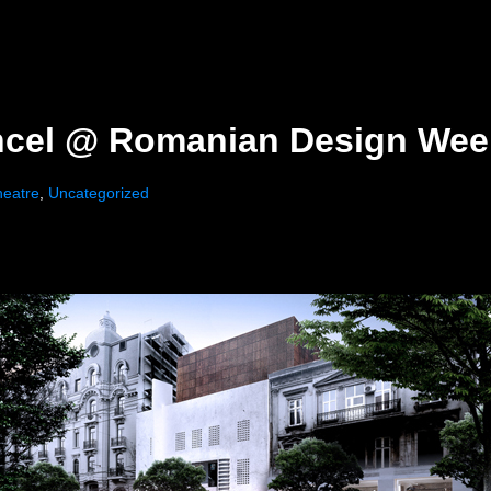
ncel @ Romanian Design Week
heatre
,
Uncategorized