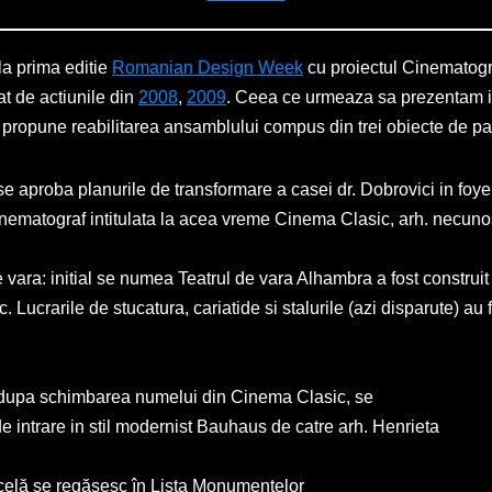
la prima editie
Romanian Design Week
cu proiectul Cinematogr
t de actiunile din
2008
,
2009
. Ceea ce urmeaza sa prezentam in
 propune reabilitarea ansamblului compus din trei obiecte de pa
proba planurile de transformare a casei dr. Dobrovici in foyer s
nematograf intitulata la acea vreme Cinema Clasic, arh. necuno
 vara: initial se numea Teatrul de vara Alhambra a fost construit
c. Lucrarile de stucatura, cariatide si stalurile (azi disparute) au
upa schimbarea numelui din Cinema Clasic, se
de intrare in stil modernist Bauhaus de catre arh. Henrieta
rcelă se regăsesc în Lista Monumentelor