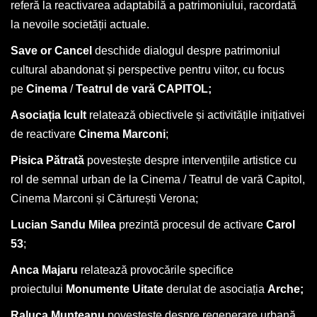
referă la reactivarea adaptabilă a patrimoniului, racordată
la nevoile societății actuale.
Save or Cancel
deschide dialogul despre patrimoniul
cultural abandonat și perspective pentru viitor, cu focus
pe
Cinema
/
Teatrul de vară CAPITOL;
Asociația Icult
relatează obiectivele și activitățile inițiativei
de reactivare
Cinema Marconi
;
Pisica Pătrată
povestește despre intervențiile artistice cu
rol de semnal urban de la Cinema / Teatrul de vară Capitol,
Cinema Marconi și Cărturești Verona;
Lucian Sandu Milea
prezintă procesul de activare
Carol
53
;
Anca Majaru
relatează provocările specifice
proiectului
Monumente Uitate
derulat de asociația
Arche;
Raluca Munteanu
povestește despre regenerare urbană,