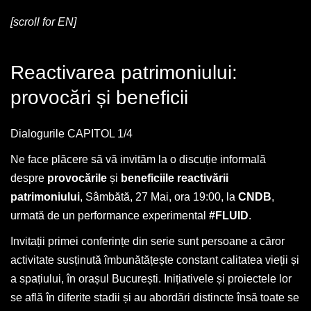
[scroll for EN]
Reactivarea patrimoniului:
provocări și beneficii
Dialogurile CAPITOL 1/4
Ne face plăcere să vă invităm la o discuție informală
despre
provocările
și
beneficiile
reactivării
patrimoniului
, Sâmbătă, 27 Mai, ora 19:00, la
CNDB
,
urmată de un performance experimental
#FLUID
.
Invitații primei conferințe din serie sunt persoane a căror
activitate susținută îmbunătățește constant calitatea vieții și
a spațiului, în orașul București. Inițiativele și proiectele lor
se află în diferite stadii și au abordări distincte însă toate se