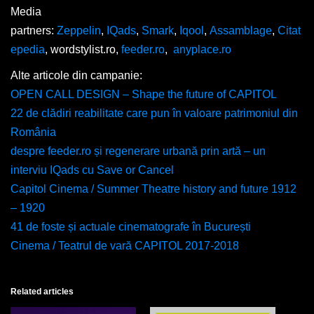
Media
partners:
Zeppelin
,
IQads
,
Smark
,
Iqool
,
Assamblage
,
Citat
epedia
, wordstylist.ro,
feeder.ro
,
anyplace.ro
Alte articole din campanie:
OPEN CALL DESIGN – Shape the future of CAPITOL
22 de clădiri reabilitate care pun în valoare patrimoniul din
România
despre feeder.ro și regenerare urbană prin artă – un
interviu IQads cu Save or Cancel
Capitol Cinema / Summer Theatre history and future 1912
– 1920
41 de foste și actuale cinematografe în București
Cinema / Teatrul de vară CAPITOL 2017-2018
Related articles