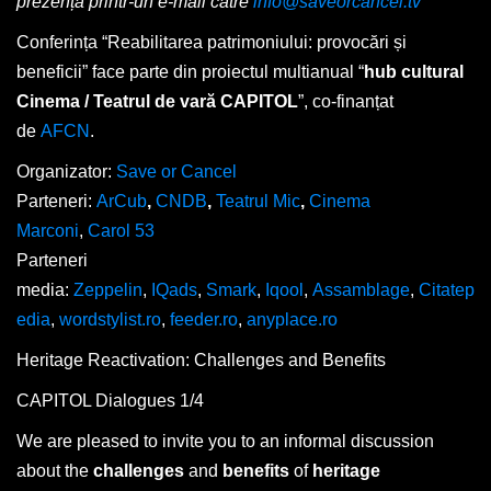
prezența printr-un e-mail către
info@saveorcancel.tv
Conferința “Reabilitarea patrimoniului: provocări și
beneficii” face parte din proiectul multianual “
hub cultural
Cinema / Teatrul de vară CAPITOL
”, co-finanțat
de
AFCN
.
Organizator:
Save or Cancel
Parteneri:
ArCub
,
CNDB
,
Teatrul Mic
,
Cinema
Marconi
,
Carol 53
Parteneri
media:
Zeppelin
,
IQads
,
Smark
,
Iqool
,
Assamblage
,
Citatep
edia
,
wordstylist.ro
,
feeder.ro
,
anyplace.ro
Heritage Reactivation: Challenges and Benefits
CAPITOL Dialogues 1/4
We are pleased to invite you to an informal discussion
about the
challenges
and
benefits
of
heritage