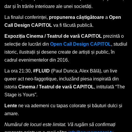
dar și în trările interioare ale unei societăți.
La finalul conferinței,
propunerea câștigătoare
a
Open
Call Design CAPITOL
va fi făcută publică.
Expoziția Cinema / Teatrul de vară CAPITOL
prezintă o
selecție de lucrări din
Open Call Design CAPITOL
, studiul
istoric, ilustrații și desene create de artiști și public, în
cadrul evenimentelor din 2016.
La ora 21:30,
#FLUID
(Paul Dunca, Alex Bălă), un live
queer act neo-faggotique, incluzând piesa inspirată din
istoria
Cinema / Teatrul de vară CAPITOL
, intitulată “The
Stage is Yours”.
Lente
ne va ademeni cu tapas colorate și băuturi dulci și
amare.
Numărul de locuri este limitat. Vă rugăm să confirmați