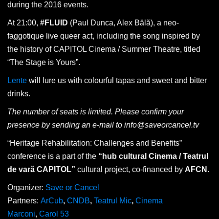
during the 2016 events.
At 21:00,
#FLUID
(Paul Dunca, Alex Bălă), a neo-
faggotique live queer act, including the song inspired by
the history of CAPITOL Cinema / Summer Theatre, titled
“The Stage is Yours”.
Lente
will lure us with colourful tapas and sweet and bitter
drinks.
The number of seats is limited. Please confirm your
presence by sending an e-mail to info@saveorcancel.tv
“Heritage Rehabilitation: Challenges and Benefits”
conference is a part of the
“hub cultural Cinema / Teatrul
de vară CAPITOL”
cultural project, co-financed by
AFCN
.
Organizer:
Save or Cancel
Partners:
ArCub
,
CNDB
,
Teatrul Mic
,
Cinema
Marconi
,
Carol 53