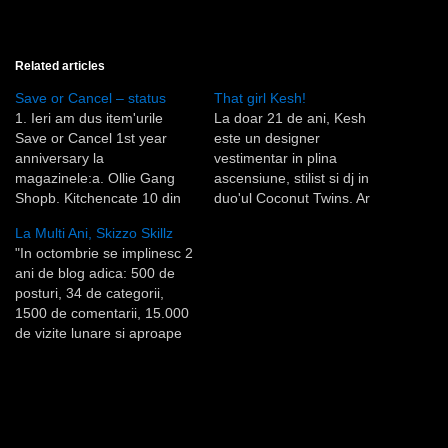
Related articles
Save or Cancel – status
That girl Kesh!
1. Ieri am dus item'urile
La doar 21 de ani, Kesh
Save or Cancel 1st year
este un designer
anniversary la
vestimentar in plina
magazinele:a. Ollie Gang
ascensiune, stilist si dj in
Shopb. Kitchencate 10 din
duo'ul Coconut Twins. Ar
fiecare. This finishes up the
mai fi multe de zis despre
La Multi Ani, Skizzo Skillz
stock (except the cds)!!!2.
ea, insa toate informatiile
"In octombrie se implinesc 2
Ne pare rau, dar livrarile in
sunt pe pagina sa de
ani de blog adica: 500 de
afara localitatii vor mai dura
myspace, la prima mana,
posturi, 34 de categorii,
putin.3. The giveaway list is
updatate zilnic.
1500 de comentarii, 15.000
at Ollie Gang Shop.4. Dupa
de vizite lunare si aproape
cum…
200.000 de vizite in total.
Nu fi bleg e blogu lu Skizzo,
cum trece timpul …
Paralalela cu o poza de la
doi ani, nu inteleg…