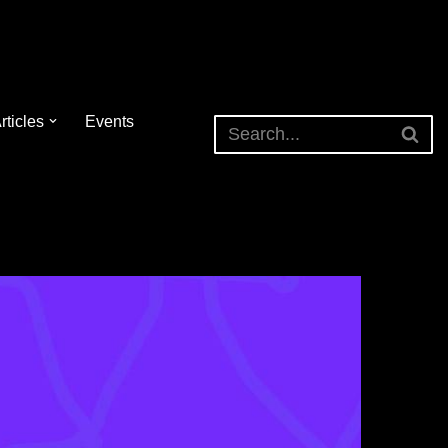
rticles
Events