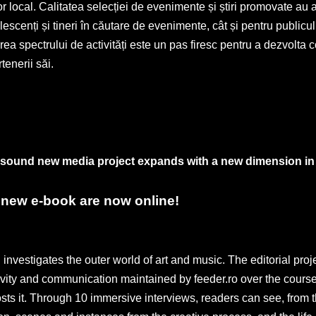
lor local. Calitatea selecției de evenimente și știri promovate au
olescenți și tineri în căutare de evenimente, cât și pentru public
ea spectrului de activități este un pas firesc pentru a dezvolta 
rtenerii săi.
& sound new media project expands with a new dimension in 
1 new e-book are now online!
 investigates the outer world of art and music. The editorial proj
tivity and communication maintained by feeder.ro over the cours
sts it. Through 10 immersive interviews, readers can see, from t