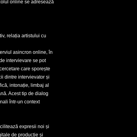
icolul online se adresează
, relația artistului cu
erviul asincron online, în
 de intervievare se pot
 cercetare care sporește
i dintre intervievator și
că, intonație, limbaj al
ană. Acest tip de dialog
nali într-un context
ilitează expresii noi și
itale de producție și