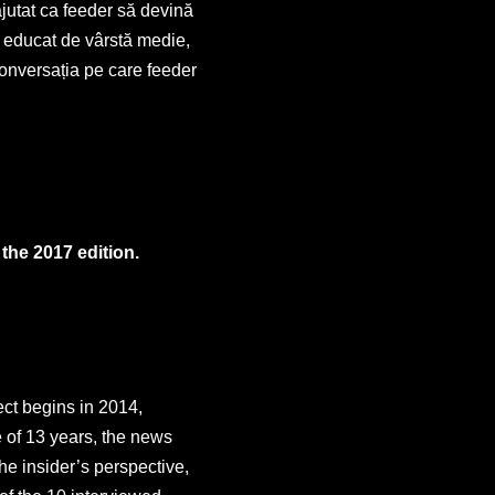
 ajutat ca feeder să devină
ul educat de vârstă medie,
conversația pe care feeder
the 2017 edition.
ect begins in 2014,
e of 13 years, the news
he insider’s perspective,