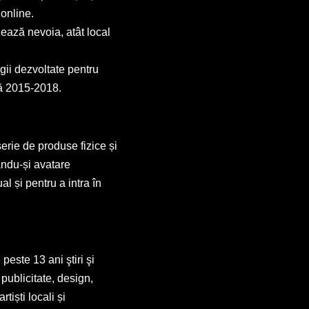
 online.
zează nevoia, atât local
egii dezvoltate pentru
ură 2015-2018.
 serie de produse fizice și
eându-și avatare
al și pentru a intra în
peste 13 ani ştiri şi
publicitate, design,
tiști locali și