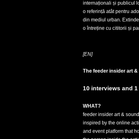
internaționali și publicul 
o referință atât pentru ad
din mediul urban. Extinder
o întreține cu cititorii și pa
[EN]
The feeder insider art 
10 interviews and 
WHAT?
feeder insider art & sound
inspired by the online ac
and event platform that ho