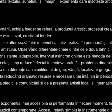
nța textului, sunetului și imaginii, experiența care însoțește art
rii, echipa feeder se referă la produsul artistic, procesul creativ
e este cazul, cu site-ul feeder.
se alternează între interviul calitativ, realizat în persoană și int
a artistului. Observând diferențele-cheie dintre cele două tehnici
 consistente, adaptabile. Interviul asincron online este metoda de
același timp reduce “efectul intervievatorului” – problema dinamici
 din diferențe sau similitudini de gen, vârstă, localizare geografi
dată reducând dramatic resursele necesare unei întâlniri în perso
 piedicile comunicării și de a prezenta artiștii locali și internațio
, exponențial mai accesibilă și performantă în fiecare moment, fac
i muzicii contemporane. Accesul relativ simplu la instrumentele dig