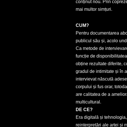
conținut nou. Prin copreze
mai multor simțuri.
CUM?
Pentru documentarea abordă
publicul său și, acolo und
Ca metode de intervievare, 
funcție de disponibilitate
obține rezultate diferite,
gradul de intimitate și în 
intervievat născută adesea
corpului și fus orar, toto
are calitatea de a ameliora
multicultural.
DE CE?
Era digitală și tehnologia
reinterpretări ale artei ș