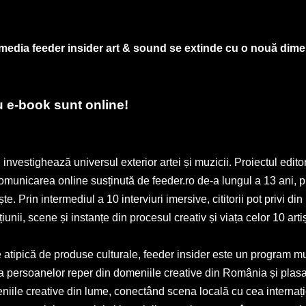
e media feeder insider art & sound se extinde cu o nouă dime
ou e-book sunt online!
 investighează universul exterior artei și muzicii. Proiectul edito
 comunicarea online susținută de feeder.ro de-a lungul a 13 ani, pl
 Prin intermediul a 10 interviuri imersive, cititorii pot privi din
iunii, scene și instanțe din procesul creativ și viața celor 10 artiș
 atipică de produse culturale, feeder insider este un program mu
 a persoanelor reper din domeniile creative din România și plasar
iile creative din lume, conectând scena locală cu cea internaț