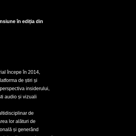
nsiune în ediția din
rial începe în 2014,
atforma de știri și
 perspectiva insiderului,
ti audio și vizuali
ltidisciplinar de
ea lor alături de
ională și generând