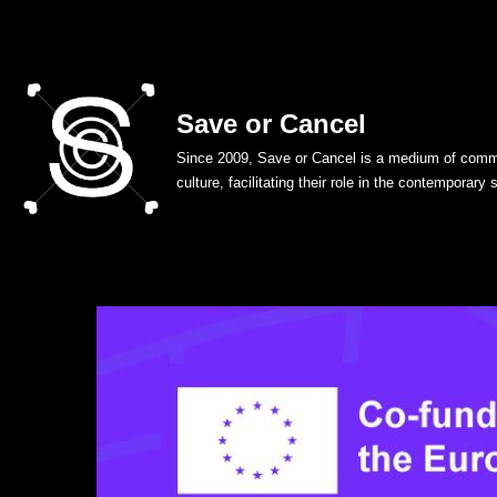
Skip
to
Save or Cancel
content
Since 2009, Save or Cancel is a medium of commu
culture, facilitating their role in the contemporary 