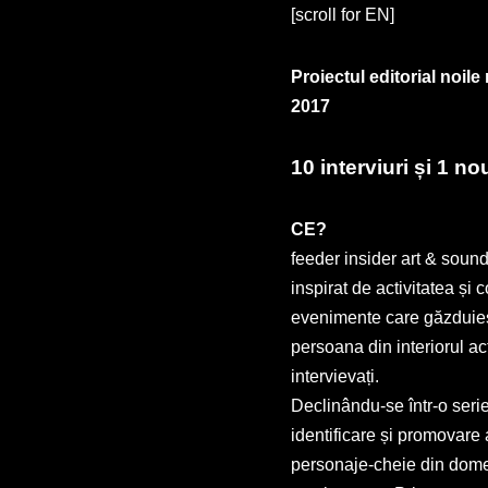
[scroll for EN]
Proiectul editorial noil
2017
10 interviuri și 1 n
CE?
feeder insider art & sound
inspirat de activitatea și
evenimente care găzduiește.
persoana din interiorul acț
intervievați.
Declinându-se într-o serie
identificare și promovare
personaje-cheie din domen