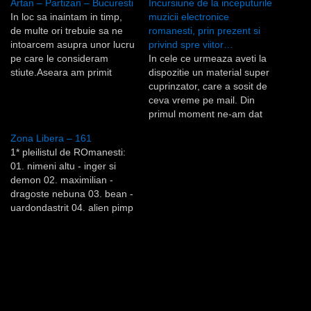
Artan – Partizan – Bucuresti
Incursiune de la inceputurile
In loc sa inaintam in timp,
muzicii electronice
de multe ori trebuie sa ne
romanesti, prin prezent si
intoarcem asupra unor lucru
privind spre viitor…
pe care le consideram
In cele ce urmeaza aveti la
stiute.Aseara am primit
dispozitie un material super
cadou de la Artan acest CD
cuprinzator, care a sosit de
cu albumul Partizan -
ceva vreme pe mail. Din
Bucuresti, Multumim foarte
primul moment ne-am dat
mult!!! Cu aceasta ocazie
seama ca asa ceva trebuie
Zona Libera – 161
am ascultat o parte dintre
postat pe "internetul liber"
1* pleilistul de ROmanesti:
melodii impreuna discutand
(cum spune Cristina)
01. nimeni altu - inger si
despre povestea…
neaparat, din mai multe
demon 02. maximilian -
puncte de vedere. Speram
dragoste nebuna 03. bean -
sa constituie punctul de
uardondastrit 04. alien pimp
plecare pentru…
- high feelings 05. rebel
monk - variante nelimitate
06. nemos cu artanu -
fericirea 07. mekanik sef -
purificat 08. sarmalele reci -
la panarama
[grooveoholics…