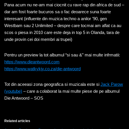
Pana acum nu ne-am mai ciocnit cu rave rap din africa de sud –
dar am fost foarte bucuros sa o fac deoarece suna foarte
interesant (influente din muzica techno a anilor ’90, gen
Westbam sau 2 Unlimited – despre care tocmai am aflat ca au
scos o piesa in 2010 care este deja in top 5 in Olanda, tara de
unde provin cei doi membri ai trupei)
Pentru un preview la tot albumul “si sau &” mai multe infrmatii:
https://www.dieantwoord.com
https://www.watkykjy.co.za/die-antwoord
Tot din aceeasi zona geografica si muzicala este si
Jack Parow
(youtube)
– care a colaborat la mai multe piese de pe albumul
Die Antwoord – SOS
Related articles