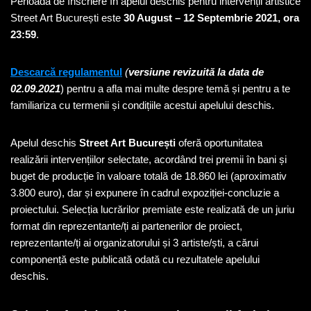
Perioada de înscriere în apelul deschis pentru intervenții artistice
Street Art București este
30 August – 12 Septembrie 2021, ora
23:59
.
Descarcă regulamentul
(
versiune revizuită la data de
02.09.2021
) pentru a afla mai multe despre temă și pentru a te
familiariza cu termenii și condițiile acestui apelului deschis.
Apelul deschis
Street Art București
oferă oportunitatea
realizării intervențiilor selectate, acordând trei premii în bani și
buget de producție în valoare totală de 18.860 lei (aproximativ
3.800 euro), dar și expunere în cadrul expoziției-concluzie a
proiectului. Selecția lucrărilor premiate este realizată de un juriu
format din reprezentante/ți ai partenerilor de proiect,
reprezentante/ți ai organizatorului și 3 artiste/ști, a cărui
componență este publicată odată cu rezultatele apelului
deschis.