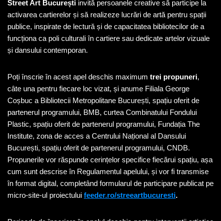
Street Art București
invită persoanele creative să participe la
activarea cartierelor și să realizeze lucrări de artă pentru spații
publice, inspirate de lectură și de capacitatea bibliotecilor de a
funcționa ca poli culturali în cartiere sau dedicate artelor vizuale
și dansului contemporan.
Poți înscrie în acest apel deschis maximum
trei propuneri
,
câte una pentru fiecare loc vizat, și anume Filiala George
Coșbuc a Bibliotecii Metropolitane București, spațiu oferit de
partenerul programului, BMB, curtea Combinatului Fondului
Plastic, spațiu oferit de partenerul programului, Fundația The
Institute, zona de acces a Centrului Național al Dansului
București, spațiu oferit de partenerul programului, CNDB.
Propunerile vor răspunde cerințelor specifice fiecărui spațiu, așa
cum sunt descrise în Regulamentul apelului, și vor fi transmise
în format digital, completând formularul de participare publicat pe
micro-site-ul proiectului
feeder.ro/streeartbucuresti
.