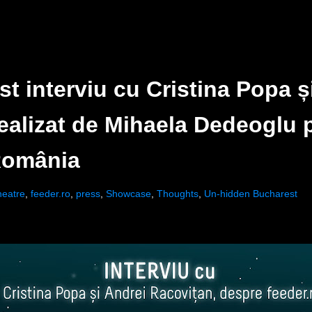
st interviu cu Cristina Popa ș
ealizat de Mihaela Dedeoglu 
România
heatre
,
feeder.ro
,
press
,
Showcase
,
Thoughts
,
Un-hidden Bucharest