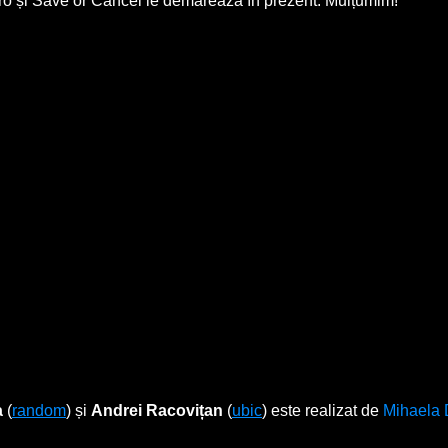
.ro și Save or Cancel le demarează în prezent. Mulțumim!
a
(
random
) și
Andrei Racovițan
(
ubic
) este realizat de
Mihaela