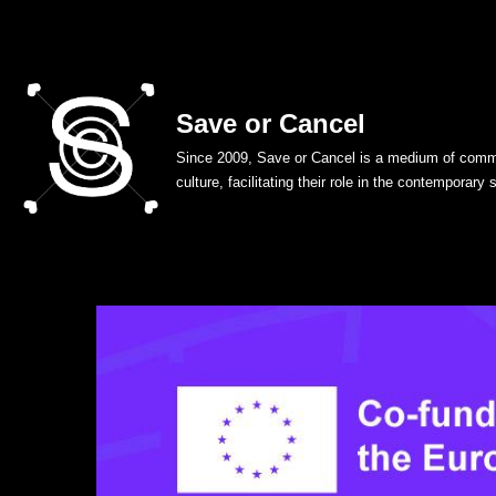
Skip
to
Save or Cancel
content
Since 2009, Save or Cancel is a medium of commu
culture, facilitating their role in the contemporary 