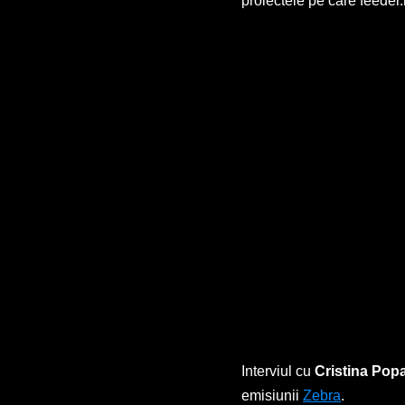
proiectele pe care feeder
Interviul cu
Cristina Pop
emisiunii
Zebra
.