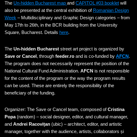
The
Un-hidden Bucharest map
and
CAPITOL #03 booklet
will
also be presented at the central exhibition of
Romanian Design
Week
– Multidisciplinary and Graphic Design categories – from
May 17th to 26th, in the BCR building from the University
Square, Bucharest. Details
here
.
The
Un-hidden Bucharest
street art project is organized by
Save or Cancel
, through
feeder.ro
and is co-funded by
AFCN
.
The program does not necessarily represent the position of the
National Cultural Fund Administration.
AFCN
is not responsible
for the content of the program or the way the program results
can be used. These are entirely the responsibility of the
beneficiary of the funding.
Organizer: The Save or Cancel team, composed of
Cristina
Popa
(random) – social designer, editor, and cultural manager,
and
Andrei Racovițan
(ubic) – architect, editor, and artistic
manager, together with the audience, artists, collaborators și