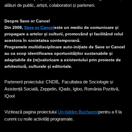
alături de public, artiști, colaboratori și parteneri.
Despre Save or Cancel
Din 2008,
Save or Cancel
este un mediu de comunicare și
propagare a artelor și culturii, promovând și facilitând rolul
acestora în societatea contemporană.
Programele multidisciplinare auto-inițiate de Save or Cancel
au ca scop identificarea oportunităților sustenabile și
adaptabile de (re)valorizare a existentului prin proiecte de
arhitectură, culturale și editoriale.
Partenerii proiectului: CNDB
,
Facultatea de Sociologie și
Asistență Socială, Zeppelin, IQads, Igloo, România Pozitivă,
IQool
Vizitează pagina proiectului
Un-hidden Bucharest
pentru a fi la
curent cu noile activități programate.