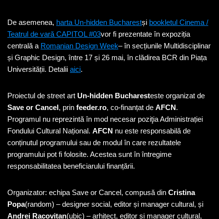
De asemenea,
harta Un-hidden Bucharest
și
bookletul Cinema /
Teatrul de vară CAPITOL #03
vor fi prezentate în expoziția
centrală a
Romanian Design Week
– în secțiunile Multidisciplinar
și Graphic Design, între 17 și 26 mai, în clădirea BCR din Piața
Universității. Detalii
aici
.
Proiectul de street art
Un-hidden Bucharest
este organizat de
Save or Cancel
, prin
feeder.ro
, co-finanțat de
AFCN
.
Programul nu reprezintă în mod necesar poziţia Administrației
Fondului Cultural Național.
AFCN
nu este responsabilă de
conținutul programului sau de modul în care rezultatele
programului pot fi folosite. Acestea sunt în întregime
responsabilitatea beneficiarului finanțării.
Organizator: echipa Save or Cancel, compusă din
Cristina
Popa
(random) – designer social, editor și manager cultural, și
Andrei Racovițan
(ubic) – arhitect, editor și manager cultural,