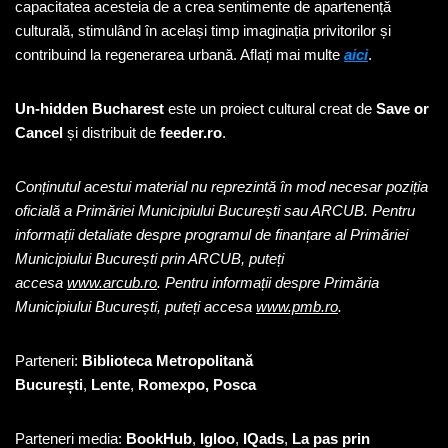
capacitatea acesteia de a crea sentimente de apartenență
culturală, stimulând în același timp imaginația privitorilor și
contribuind la regenerarea urbană. Aflați mai multe
aici
.
Un-hidden Bucharest
este un proiect cultural creat de
Save or
Cancel
și distribuit de
feeder.ro
.
Conținutul acestui material nu reprezintă în mod necesar poziția
oficială a Primăriei Municipiului București sau ARCUB. Pentru
informații detaliate despre programul de finanțare al Primăriei
Municipiului București prin ARCUB, puteți
accesa
www.arcub.ro
. Pentru informații despre Primăria
Municipiului București, puteți accesa
www.pmb.ro
.
Parteneri:
Biblioteca Metropolitană
București
,
Lente
,
Romexpo, Posca
Parteneri media:
BookHub
,
Igloo
,
IQads
,
La pas prin