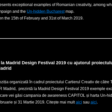
esents exceptional examples of Romanian creativity, among whi
mpaign and the
Un-hidden Bucharest
map.
een the 15th of February and 31st of March 2019.
a Madrid Design Festival 2019 cu ajutorul proiectului
Madrid
iția organizată în cadrul proiectului Cartierul Creativ de către
ICR Madrid, prezintă la Madrid Design Festival 2019 exemple ex
tre care vei găsi campania de awareness CAPITOL și harta Un-hi
ebruarie și 31 Martie 2019. Citește mai mult
aici
sau
aici
.