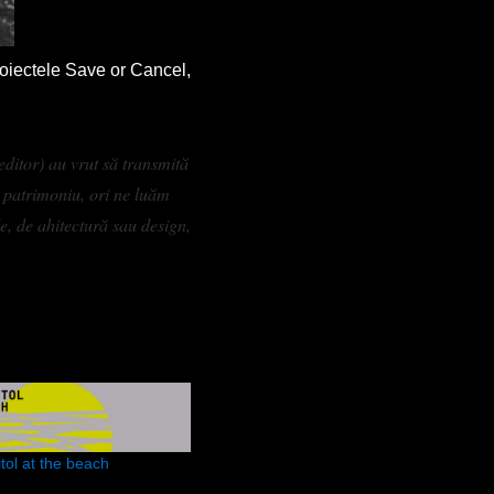
proiectele Save or Cancel,
editor) au vrut să transmită
 patrimoniu, ori ne luăm
e, de ahitectură sau design,
ol at the beach