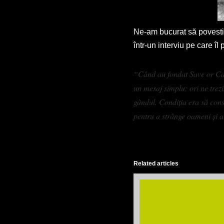
Ne-am bucurat să povest
într-un interviu pe care îl p
“
Când au fondat Save or C
un mesaj simplu: ori ne trez
gândul. Condiția era să cons
pentru a strânge oameni și a
Related articles