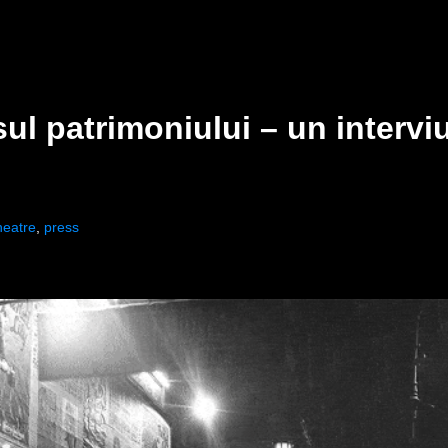
sul patrimoniului – un intervi
heatre
,
press