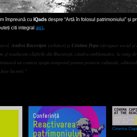
im împreună cu
IQads
despre “Artă în folosul patrimoniului” și 
uteți citi integral
aici
.
ancel,
Andrei Racovițan
(arhitect) și
Cristina Popa
(designer social și 
im și readucem clădirile din București, cândva emblematice, la rang de
truiască un context spațio-temporal pentru proiecte culturale, editorial
 face lucruri.”
Cinema Capit