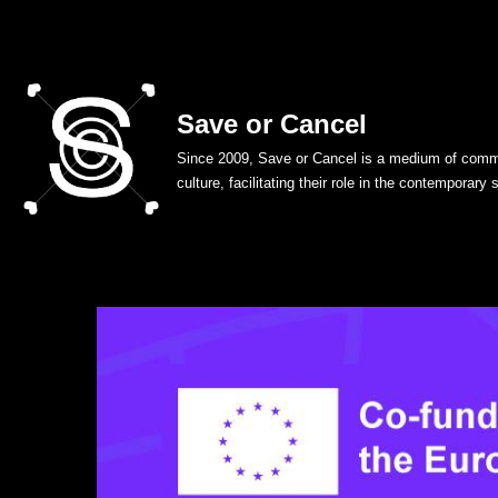
Skip
to
Save or Cancel
content
Since 2009, Save or Cancel is a medium of commu
culture, facilitating their role in the contemporary 